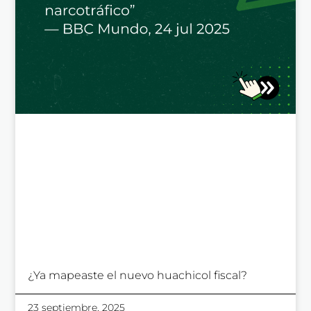
regulatorios
emp
Contáctanos
¿Ya mapeaste el nuevo huachicol fiscal?
23 septiembre, 2025